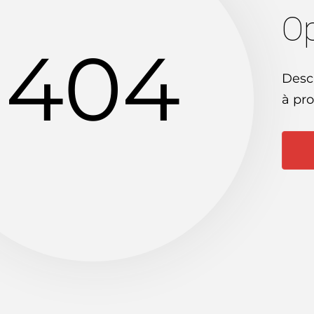
Op
404
Desc
à pro